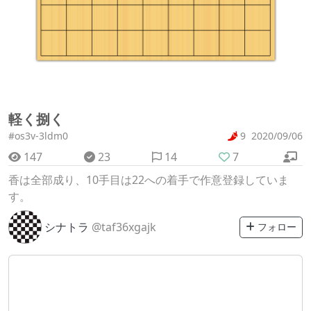
軽く捌く
#os3v-3ldm0
9
2020/09/06
147
23
14
7
香は全部成り、10手目は22への着手で作意登録していま
す。
シナトラ
@taf36xgajk
フォロー