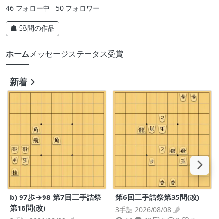
46
フォロー中
50
フォロワー
☗ 58問の作品
ホーム
メッセージ
ステータス
受賞
新着
b) 97歩→98 第7回三手詰祭
第6回三手詰祭第35問(改)
第16問(改)
3手詰 2026/08/08