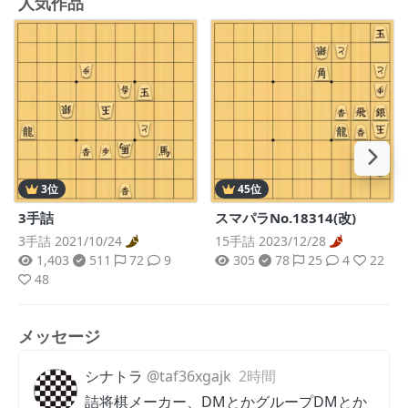
人気作品
3位
45位
3手詰
スマパラNo.18314(改)
3手詰 2021/10/24
15手詰 2023/12/28
1,403
511
72
9
305
78
25
4
22
48
メッセージ
シナトラ
@taf36xgajk
2時間
詰将棋メーカー、DMとかグループDMとか