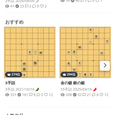
59
40
5
0
7
3手詰 2026/08/09
41
25
2
0
2
おすすめ
274位
294位
3手詰
金の鋸 銀の鋸
3手詰 2021/10/16
55手詰 2025/03/16
331
161
9
5
12
208
32
21
6
12