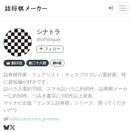
シナトラ
@taf36xgajk
フォロー
創22位
創二十八段
解6級
詰将棋作家・フェアリスト・チェスプロブレム愛好家。特
に超短編が好きです。
詰パラ入選約70回、スマホ詰パラに約60作、詰将棋メーカ
ーに約50作、つみき書店に100作以上発表。
マイナビ出版『ランダム詰将棋』シリーズ、買ってくださ
い(^^)
note.com/chess_problem