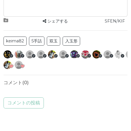
シェアする
SFEN/KIF
keima82
5手詰
双玉
入玉形
コメント(
0
)
コメントの投稿