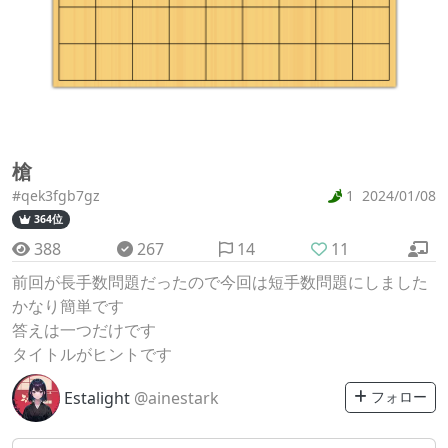
槍
#qek3fgb7gz
1
2024/01/08
364位
388
267
14
11
前回が長手数問題だったので今回は短手数問題にしました
かなり簡単です
答えは一つだけです
タイトルがヒントです
Estalight
@ainestark
フォロー