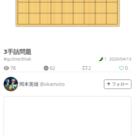
3手詰問題
#qu5me30iak
1
2026/04/13
78
62
2
0
岡本英雄
@okamoto
フォロー