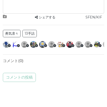
シェアする
SFEN/KIF
勇気凛々
13手詰
コメント(
0
)
コメントの投稿