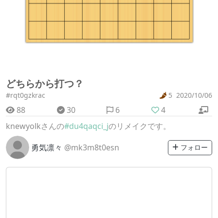
どちらから打つ？
#rqt0gzkrac
5
2020/10/06
88
30
6
4
knewyolkさんの
#du4qaqci_j
のリメイクです。
勇気凛々
@mk3m8t0esn
フォロー