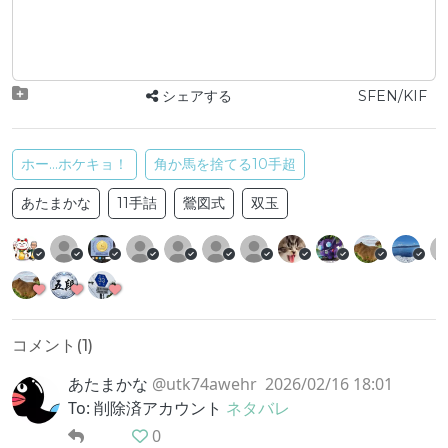
シェアする
SFEN/KIF
ホー…ホケキョ！
角か馬を捨てる10手超
あたまかな
11手詰
鶯図式
双玉
コメント(
1
)
あたまかな
@utk74awehr
2026/02/16 18:01
To: 削除済アカウント
ネタバレ
0