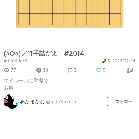
(^O^)／11手詰だよ #2014
#t8p4tifec6
5
2026/02/14
77
30
5
5
マイルールに準拠で
お題
あたまかな
@utk74awehr
フォロー