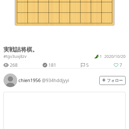
実戦詰将棋。
#tgv3uxj8zv
1
2020/10/20
268
181
5
7
chien1956
@934hddjyyi
フォロー