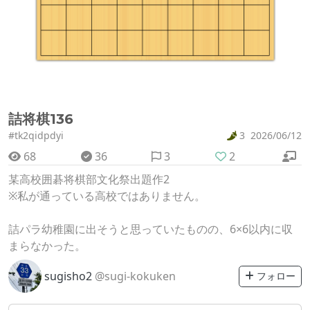
詰将棋136
#tk2qidpdyi
3
2026/06/12
68
36
3
2
某高校囲碁将棋部文化祭出題作2
※私が通っている高校ではありません。
詰パラ幼稚園に出そうと思っていたものの、6×6以内に収
まらなかった。
sugisho2
@sugi-kokuken
フォロー