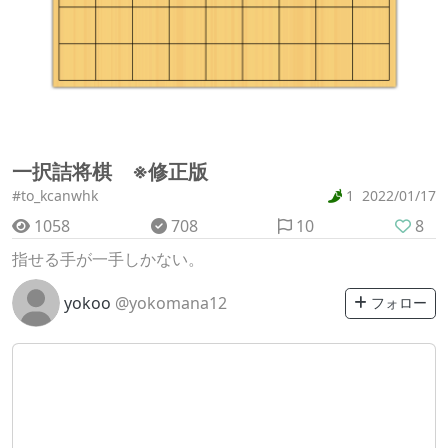
一択詰将棋 ※修正版
#to_kcanwhk
1
2022/01/17
1058
708
10
8
指せる手が一手しかない。
yokoo
@yokomana12
フォロー