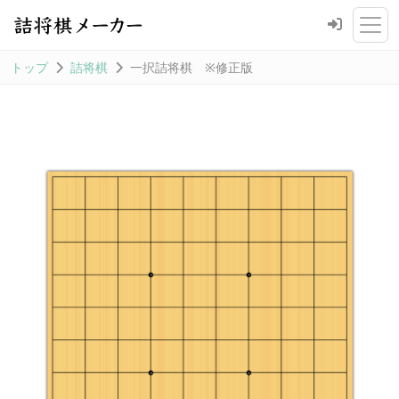
トップ
詰将棋
一択詰将棋 ※修正版