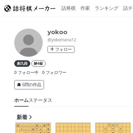
詰将棋
作家
ランキング
詰チ
yokoo
@yokomana12
フォロー
創九段
解4級
0
フォロー中
0
フォロワー
☗ 6問の作品
ホーム
ステータス
新着