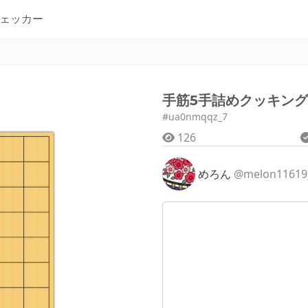
ェッカー
手筋5手詰めクッキング
#ua0nmqqz_7
126
めろん
@melon11619