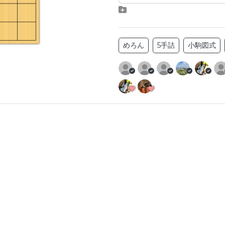
めろん
5手詰
小駒図式