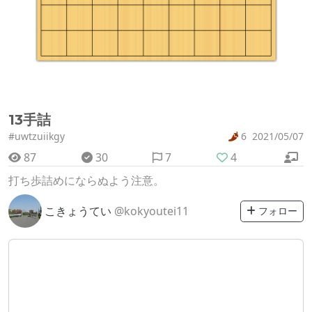
13手詰
#uwtzuiikgy
6
2021/05/07
87
30
7
4
打ち歩詰めにならぬよう注意。
こきょうてい
@kokyoutei11
フォロー