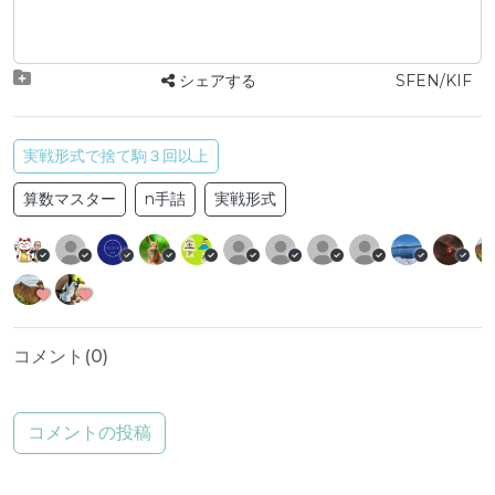
シェアする
SFEN/KIF
実戦形式で捨て駒３回以上
算数マスター
n手詰
実戦形式
コメント(
0
)
コメントの投稿