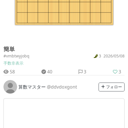
簡単
#vmbtwyjobq
3
2026/05/08
手数非表示
58
40
3
3
算数マスター
@ddvdoxgont
フォロー