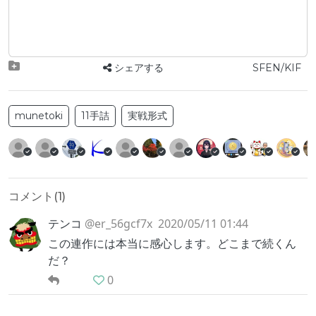
シェアする
SFEN/KIF
munetoki
11手詰
実戦形式
コメント(
1
)
テンコ
@er_56gcf7x
2020/05/11 01:44
この連作には本当に感心します。どこまで続くん
だ？
0