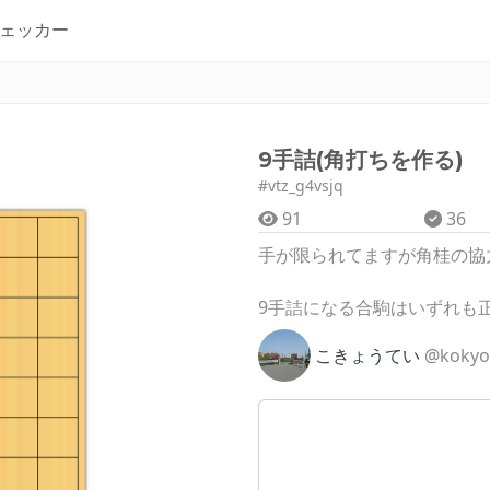
ェッカー
9手詰(角打ちを作る)
#vtz_g4vsjq
91
36
手が限られてますが角桂の協
9手詰になる合駒はいずれも
こきょうてい
@kokyo