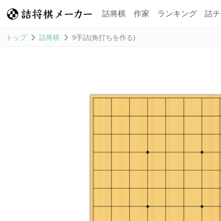
詰将棋
作家
ランキング
詰チ
トップ
詰将棋
9手詰(角打ちを作る)