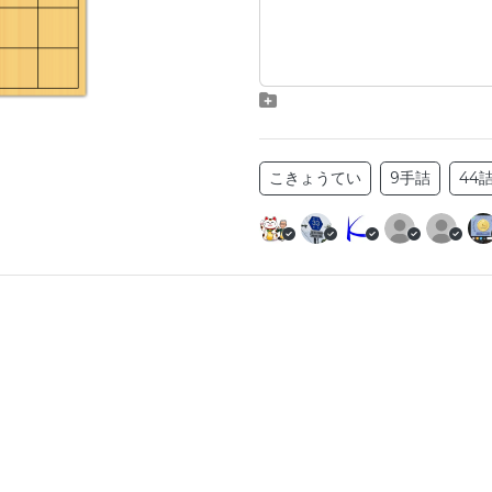
こきょうてい
9手詰
44