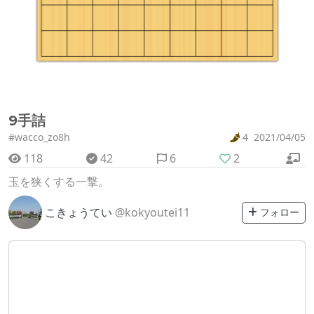
9手詰
#wacco_zo8h
4
2021/04/05
118
42
6
2
玉を狭くする一撃。
こきょうてい
@kokyoutei11
フォロー