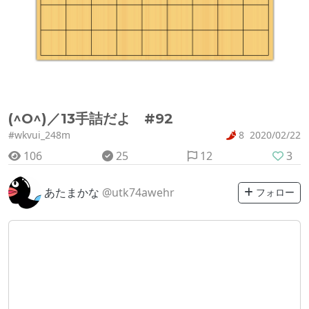
(^O^)／13手詰だよ #92
#wkvui_248m
8
2020/02/22
106
25
12
3
あたまかな
@utk74awehr
フォロー