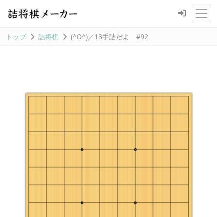
トップ
詰将棋
(^O^)／13手詰だよ #92