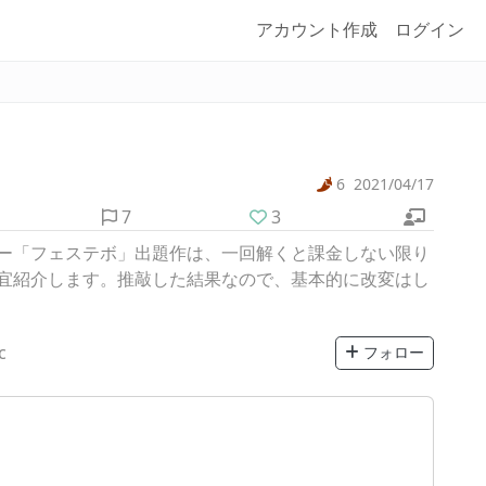
アカウント作成
ログイン
6
2021/04/17
7
3
ー「フェステボ」出題作は、一回解くと課金しない限り
宜紹介します。推敲した結果なので、基本的に改変はし
c
フォロー