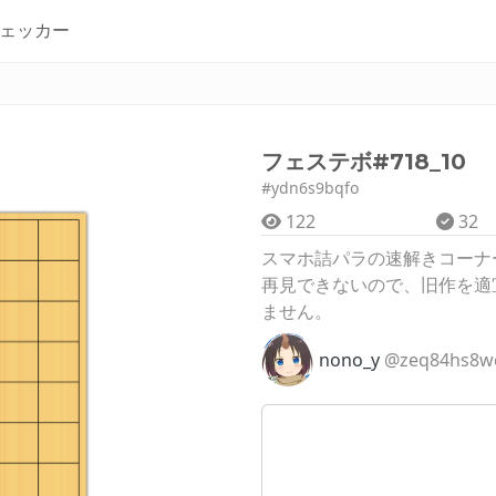
ェッカー
フェステボ#718_10
#ydn6s9bqfo
122
32
スマホ詰パラの速解きコーナ
再見できないので、旧作を適
ません。
nono_y
@zeq84hs8w