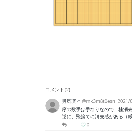
コメント(
2
)
勇気凛々
@mk3m8t0esn
2021/0
序の数手は手なりなので、桂消
逆に、飛捨てに消去感がある（
0