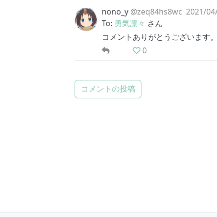
nono_y
@zeq84hs8wc
2021/04/
To:
勇気凛々
さん
コメントありがとうございます
0
コメントの投稿