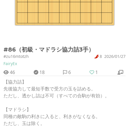
#86（初級・マドラシ協力詰3手）
#zu16mtotzh
8
2026/01/27
FairyEx
46
18
6
1
【協力詰】
先後協力して最短手数で受方の玉を詰める。
ただし、透かし詰は不可（すべての合駒が有効）。
【マドラシ】
同種の敵駒の利きに入ると、利きがなくなる。
ただし、玉は除く。