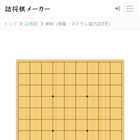
トップ
詰将棋
#86（初級・マドラシ協力詰3手）