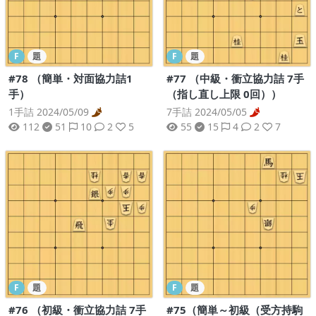
F
題
F
題
#78 （簡単・対面協力詰1
#77 （中級・衝立協力詰 7手
手）
（指し直し上限 0回））
1手詰 2024/05/09
7手詰 2024/05/05
112
51
10
2
5
55
15
4
2
7
F
題
F
題
#76 （初級・衝立協力詰 7手
#75（簡単～初級（受方持駒