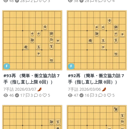
48
28
2
0
3
58
28
6
0
4
F
F
#93再 （簡単・衝立協力詰 7
#92再 （簡単・衝立協力詰 7
手（指し直し上限 0回））
手（指し直し上限 0回））
7手詰 2026/03/07
7手詰 2026/03/06
46
17
3
0
5
47
16
3
0
5