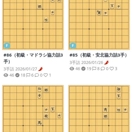
F
F
#86（初級・マドラシ協力詰3
#85（初級・安北協力詰3手）
手）
3手詰 2026/01/26
46
19
8
0
3
3手詰 2026/01/27
46
18
6
0
1