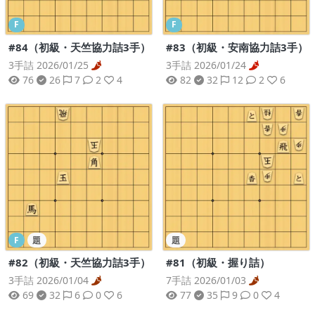
F
F
#84（初級・天竺協力詰3手）
#83（初級・安南協力詰3手）
3手詰 2026/01/25
3手詰 2026/01/24
76
26
7
2
4
82
32
12
2
6
F
題
題
#82（初級・天竺協力詰3手）
#81（初級・握り詰）
3手詰 2026/01/04
7手詰 2026/01/03
69
32
6
0
6
77
35
9
0
4