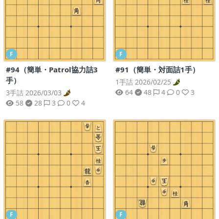
F
F
#94（簡単・Patrol協力詰3
#91（簡単・対面詰1手）
手）
1手詰 2026/02/25
64
48
4
0
3
3手詰 2026/03/03
58
28
3
0
4
F
F