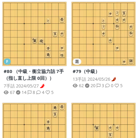
F
題
#80 （中級・衝立協力詰 7手
#79（中級）
（指し直し上限 0回））
13手詰 2024/05/26
62
20
3
0
5
7手詰 2024/05/27
67
14
8
4
5