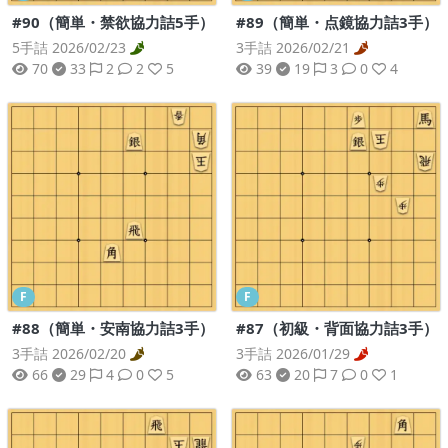
#90（簡単・禁欲協力詰5手）
#89（簡単・点鏡協力詰3手）
5手詰 2026/02/23
3手詰 2026/02/21
70
33
2
2
5
39
19
3
0
4
F
F
#88（簡単・安南協力詰3手）
#87（初級・背面協力詰3手）
3手詰 2026/02/20
3手詰 2026/01/29
66
29
4
0
5
63
20
7
0
1