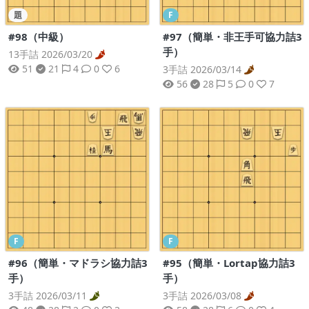
題
F
#98（中級）
#97（簡単・非王手可協力詰3
手）
13手詰 2026/03/20
51
21
4
0
6
3手詰 2026/03/14
56
28
5
0
7
F
F
#96（簡単・マドラシ協力詰3
#95（簡単・Lortap協力詰3
手）
手）
3手詰 2026/03/11
3手詰 2026/03/08