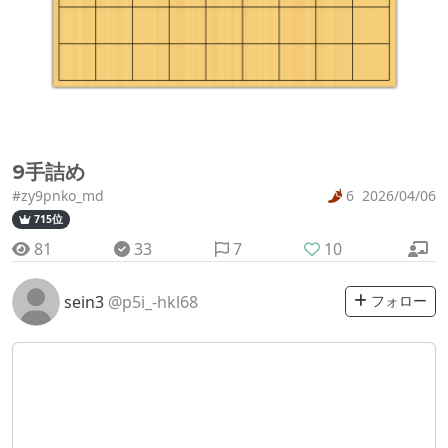
9手詰め
#zy9pnko_md
6
2026/04/06
715位
81
33
7
10
sein3
@p5i_-hkl68
フォロー