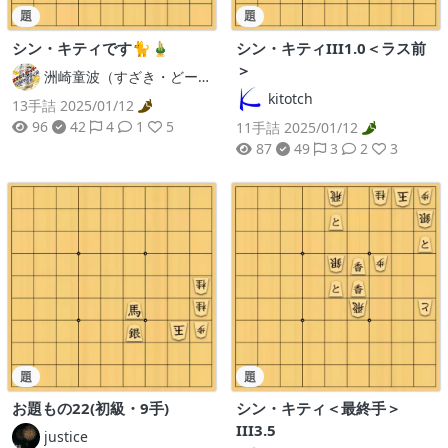
題
題
シン・キティです🐈🎍
シン・キティIII1.0＜ラス前
＞
洲崎童波（すざき・どーは）
kitotch
13手詰 2025/01/12
96
42
4
1
5
11手詰 2025/01/12
87
49
3
2
3
題
題
お題もの22(初級・9手)
シン・キティ＜最終手＞
III3.5
justice