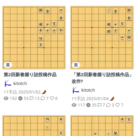
題
題
第2回新春握り詰投稿作品
「第2回新春握り詰投稿作品」
改作?
kitotch
kitotch
11手詰 2025/01/02
192
53
13
7
6
11手詰 2025/01/04
117
35
7
3
7