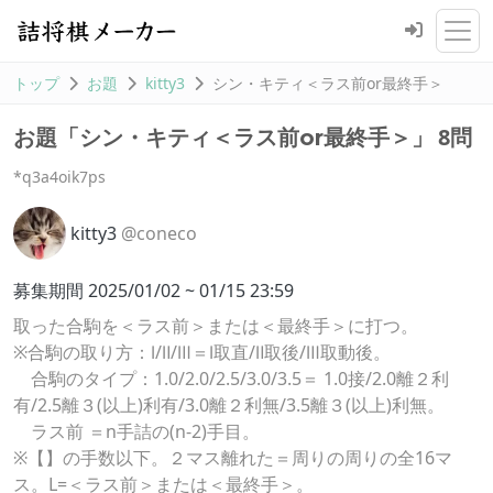
トップ
お題
kitty3
シン・キティ＜ラス前or最終手＞
8問
お題「シン・キティ＜ラス前or最終手＞」
*q3a4oik7ps
kitty3
@coneco
募集期間 2025/01/02 ~ 01/15 23:59
取った合駒を＜ラス前＞または＜最終手＞に打つ。
※合駒の取り方：Ⅰ/Ⅱ/Ⅲ＝Ⅰ取直/Ⅱ取後/Ⅲ取動後。
合駒のタイプ：1.0/2.0/2.5/3.0/3.5＝ 1.0接/2.0離２利
有/2.5離３(以上)利有/3.0離２利無/3.5離３(以上)利無。
ラス前 ＝n手詰の(n-2)手目。
※【】の手数以下。２マス離れた＝周りの周りの全16マ
ス。L=＜ラス前＞または＜最終手＞。