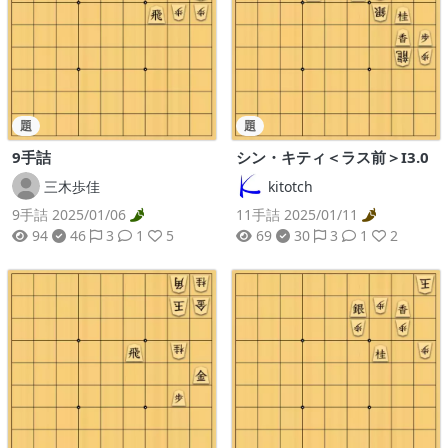
題
題
9手詰
シン・キティ＜ラス前＞I3.0
三木歩佳
kitotch
9手詰 2025/01/06
11手詰 2025/01/11
94
46
3
1
5
69
30
3
1
2