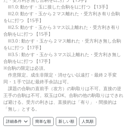
た・受方利き無し合駒をLに打つ 【15手】
Ⅲ1.0: 動かす・玉に接した合駒をLに打つ 【13手】
Ⅲ2.0: 動かす・玉から２マス離れた・受方利き有り合駒
をLに打つ 【15手】
Ⅲ2.5: 動かす・玉から３マス以上離れた・受方利き有り
合駒をLに打つ 【15手】
Ⅲ3.0 : 動かす・玉から２マス離れた・受方利き無し合駒
をLに打つ 【17手】
Ⅲ3.5 : 動かす・玉から３マス以上離れた・受方利き無し
合駒をLに打つ 【17手】
※合駒の限定は必須。
作意限定。成生非限定・消せない以遠打・最終２手変
同・１手で詰む最終手余詰は可。
課題の合駒の直前手（攻方）の駒取りは不可。直接の逆
王手の合駒は不可。双玉はOK。合駒の他の駒取りはできれ
ば避ける。受方の利きは、直接的は「有り」・間接的は
「無し」とする。
簡単な順
新しい順
人気順
詳細条件