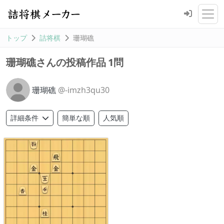
トップ
詰将棋
珊瑚礁
1問
珊瑚礁さんの投稿作品
珊瑚礁
@-imzh3qu30
簡単な順
人気順
詳細条件