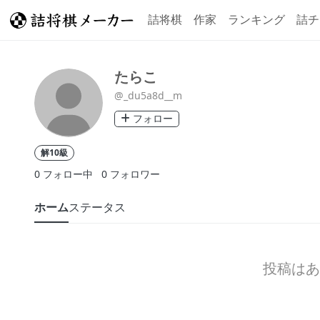
詰将棋
作家
ランキング
詰チ
たらこ
@_du5a8d__m
フォロー
解10級
0
フォロー中
0
フォロワー
ホーム
ステータス
投稿はあ