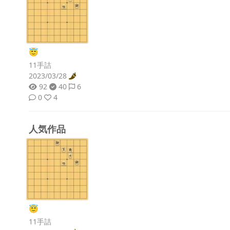
😇
11手詰
2023/03/28
92
40
6
0
4
人気作品
😇
11手詰