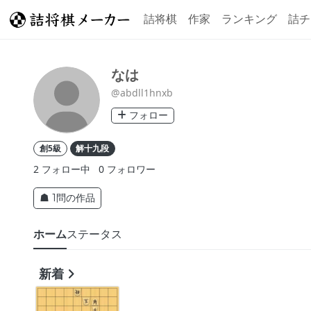
詰将棋
作家
ランキング
詰チ
なは
@abdll1hnxb
フォロー
創5級
解十九段
2
フォロー中
0
フォロワー
☗ 1問の作品
ホーム
ステータス
新着