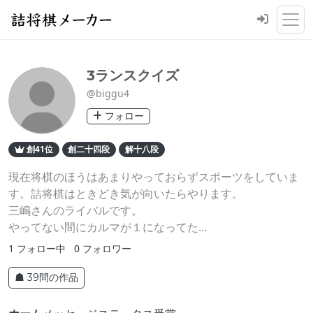
3ランスクイズ
@biggu4
フォロー
創41位
創二十四段
解十八段
現在将棋のほうはあまりやっておらずスポーツをしていま
す。詰将棋はときどき気が向いたらやります。
三嶋さんのライバルです。
やってない間にカルマが１になってた…
1
フォロー中
0
フォロワー
☗ 39問の作品