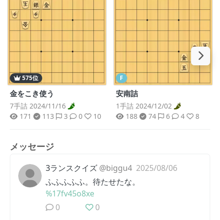
575位
F
金をこき使う
安南詰
7手詰 2024/11/16
1手詰 2024/12/02
171
113
3
0
10
188
74
6
4
8
メッセージ
3ランスクイズ
@biggu4
2025/08/06
ふふふふふ。待たせたな。
%17fv45o8xe
0
0