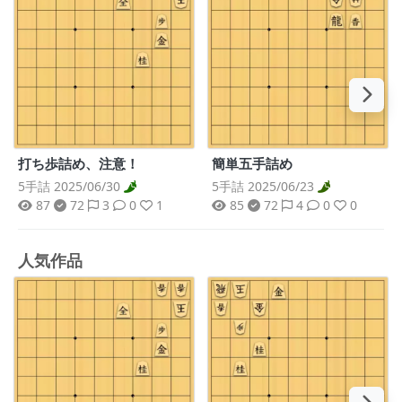
打ち歩詰め、注意！
簡単五手詰め
5手詰 2025/06/30
5手詰 2025/06/23
87
72
3
0
1
85
72
4
0
0
人気作品