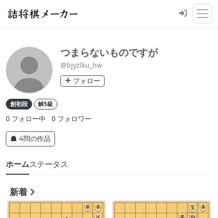
つまらないものですが
@bjyzlku_hw
フォロー
創初段
解5級
0
フォロー中
0
フォロワー
☗ 4問の作品
ホーム
ステータス
新着