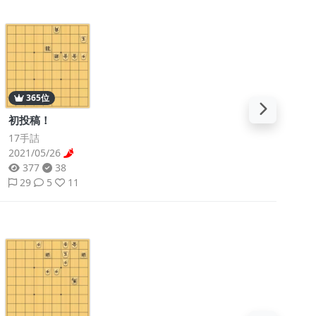
365位
初投稿！
17手詰
2021/05/26
377
38
29
5
11