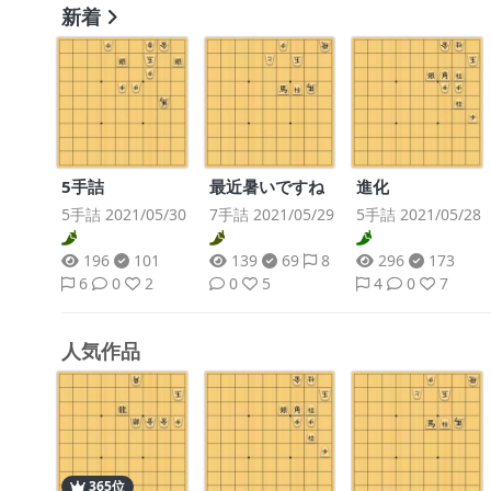
新着
5手詰
最近暑いですね
進化
5手詰 2021/05/30
7手詰 2021/05/29
5手詰 2021/05/28
196
101
139
69
8
296
173
6
0
2
0
5
4
0
7
人気作品
365位