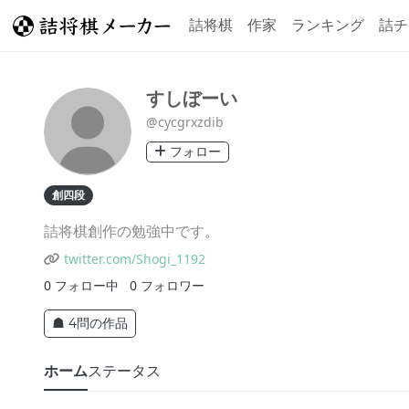
詰将棋
作家
ランキング
詰チ
すしぼーい
@cycgrxzdib
フォロー
創四段
詰将棋創作の勉強中です。
twitter.com/Shogi_1192
0
フォロー中
0
フォロワー
☗ 4問の作品
ホーム
ステータス