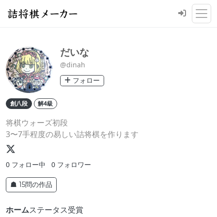
だいな
@dinah
フォロー
創八段
解4級
将棋ウォーズ初段
3〜7手程度の易しい詰将棋を作ります
0
フォロー中
0
フォロワー
☗ 15問の作品
ホーム
ステータス
受賞