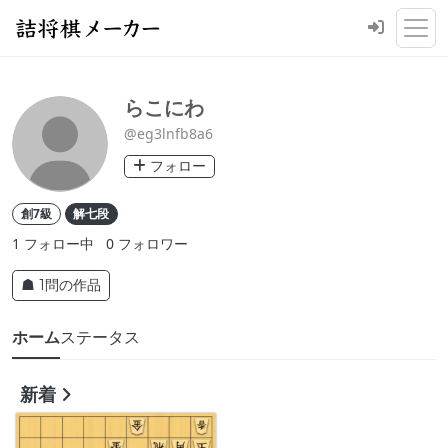
らこにわ
@eg3lnfb8a6
フォロー
創7級
解七段
1
フォロー中
0
フォロワー
☗ 1問の作品
ホーム
ステータス
新着