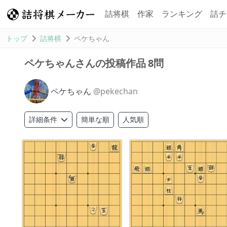
詰将棋
作家
ランキング
詰チ
トップ
詰将棋
ペケちゃん
8問
ペケちゃんさんの投稿作品
ペケちゃん
@pekechan
簡単な順
人気順
詳細条件