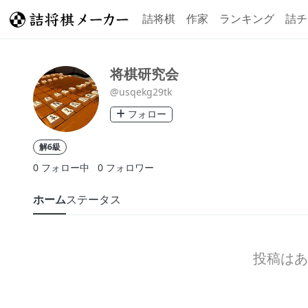
詰将棋
作家
ランキング
詰チ
将棋研究会
@usqekg29tk
フォロー
解6級
0
フォロー中
0
フォロワー
ホーム
ステータス
投稿はあ