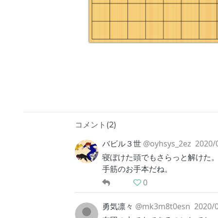
コメント(
2
)
バビル３世
@oyhsys_2ez
2020/
寝ぼけた頭でもさらっと解けた
手筋のお手本だね。
0
勇気凛々
@mk3m8t0esn
2020/0