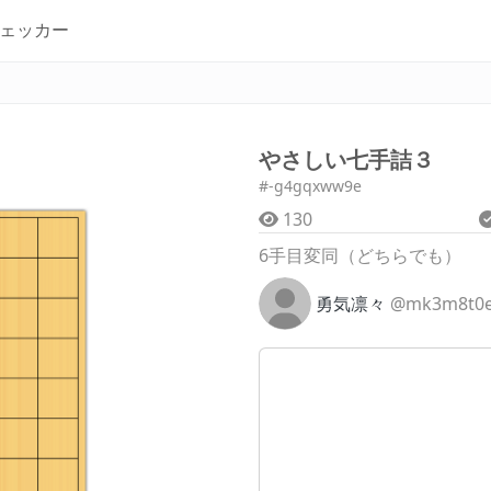
ェッカー
やさしい七手詰３
#-g4gqxww9e
130
6手目変同（どちらでも）
勇気凛々
@mk3m8t0