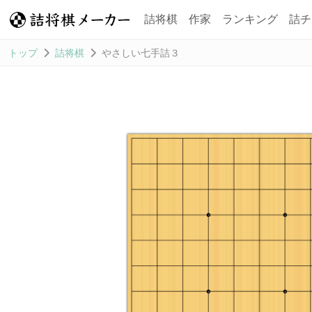
詰将棋
作家
ランキング
詰チ
トップ
詰将棋
やさしい七手詰３