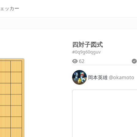
ェッカー
四対子図式
#0q9g60qguv
62
岡本英雄
@okamoto