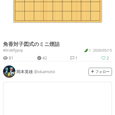
角香対子図式のミニ煙詰
#0rxklfypvp
1
2026/05/15
81
42
1
2
岡本英雄
@okamoto
フォロー