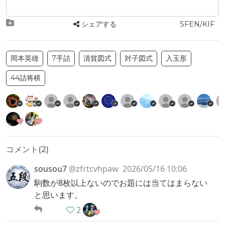
シェアする
SFEN/KIF
岡本英雄
7手詰
清貧図式
対子図式
入玉形
44詰将棋
コメント(
2
)
sousou7
@zfrtcvhpaw
2026/05/16 10:06
駒数が8枚以上ないのでお題には当てはまらない
と思います。
2