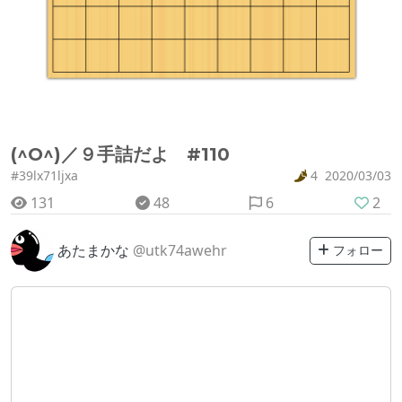
(^O^)／９手詰だよ #110
#39lx71ljxa
4
2020/03/03
131
48
6
2
あたまかな
@utk74awehr
フォロー