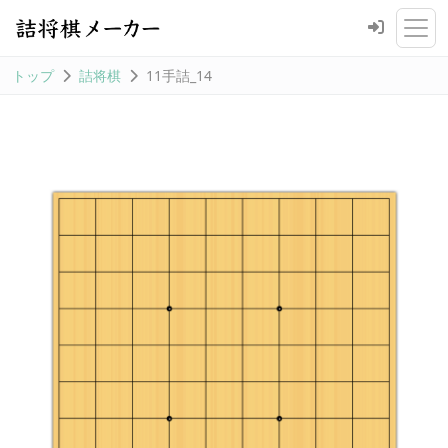
トップ
詰将棋
11手詰_14