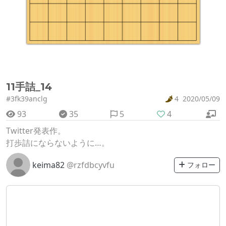
11手詰_14
#3fk39anclg
4
2020/05/09
93
35
5
4
Twitter発表作。
打歩詰にならないように…。
keima82
@rzfdbcyvfu
フォロー