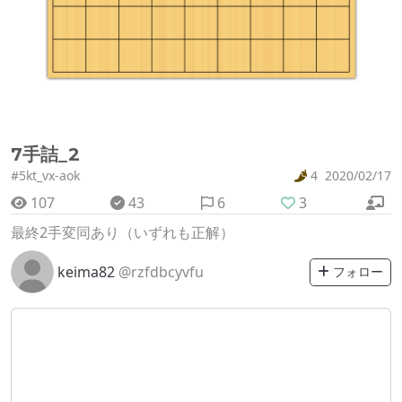
7手詰_2
#5kt_vx-aok
4
2020/02/17
107
43
6
3
最終2手変同あり（いずれも正解）
keima82
@rzfdbcyvfu
フォロー