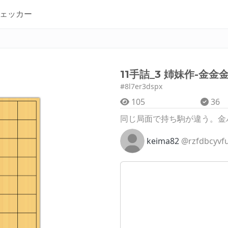
ェッカー
11手詰_3 姉妹作-金金
#8l7er3dspx
105
36
同じ局面で持ち駒が違う。金
keima82
@rzfdbcyvf