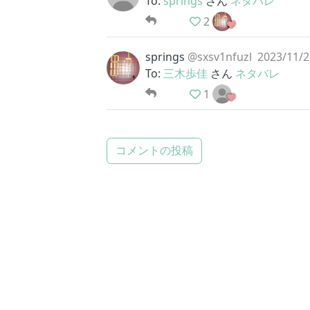
To:
springs
さん
ネタバレ
2
springs
@sxsv1nfuzl
2023/11/2
To:
三木歩佳
さん
ネタバレ
1
コメントの投稿