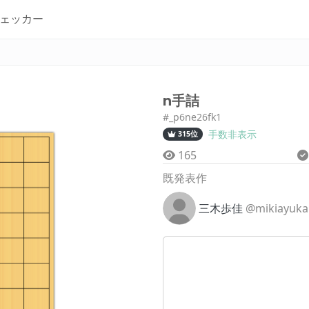
ェッカー
n手詰
#_p6ne26fk1
手数非表示
315位
165
既発表作
三木歩佳
@mikiayuka