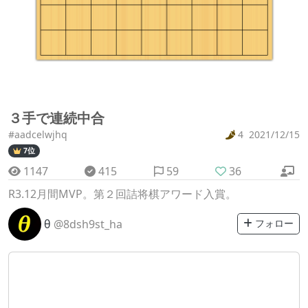
３手で連続中合
#aadcelwjhq
4
2021/12/15
7位
1147
415
59
36
R3.12月間MVP。第２回詰将棋アワード入賞。
θ
@8dsh9st_ha
フォロー