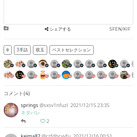
シェアする
SFEN/KIF
θ
3手詰
双玉
ベストセレクション
コメント(
4
)
springs
@sxsv1nfuzl
2021/12/15 23:35
ネタバレ
2
keima82
@rzfdbcyvfu
2021/12/16 00:51