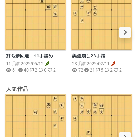
打ち歩回避 11手詰め
美濃崩し23手詰
11手詰 2025/06/12
23手詰 2025/02/11
61
40
2
0
2
72
21
5
2
2
人気作品