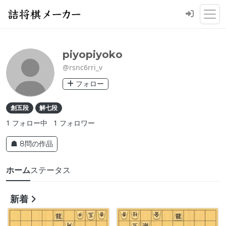
piyopiyoko
@rsnc6rri_v
フォロー
創五段
解七段
1
フォロー中
1
フォロワー
☗ 8問の作品
ホーム
ステータス
新着