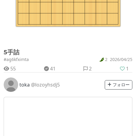
5手詰
#ag6kfximta
2
2026/04/25
55
41
2
1
toka
@lozoyhsdj5
フォロー