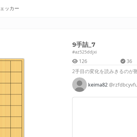
ェッカー
9手詰_7
#az525ddjxi
126
36
2手目の変化を読みきるのが
keima82
@rzfdbcyvf