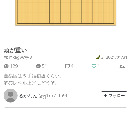
頭が重い
#bmkagwwy-3
3
2021/01/31
129
51
4
1
難易度は５手詰初級くらい。
解答レベル上げにどうぞ。
るかなん
@yj1m7-do9t
フォロー