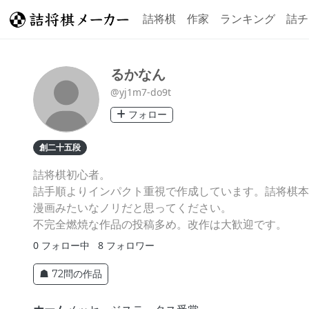
詰将棋
作家
ランキング
詰チ
るかなん
@yj1m7-do9t
フォロー
創二十五段
詰将棋初心者。
詰手順よりインパクト重視で作成しています。詰将棋本
漫画みたいなノリだと思ってください。
不完全燃焼な作品の投稿多め。改作は大歓迎です。
0
フォロー中
8
フォロワー
☗ 72問の作品