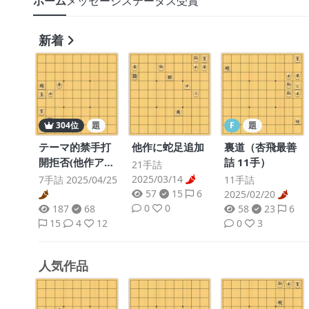
ホーム
メッセージ
ステータス
受賞
新着
304位
題
F
題
他作に蛇足追加
テーマ的禁手打
裏道（杏飛最善
開拒否(他作アレ
詰 11手）
21手詰
ンジ)
2025/03/14
7手詰 2025/04/25
11手詰
57
15
6
2025/02/20
0
0
187
68
58
23
6
15
4
12
0
3
人気作品