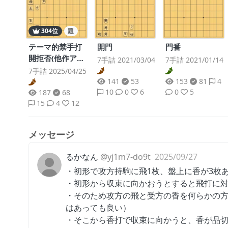
304位
題
開門
門番
テーマ的禁手打
開拒否(他作アレ
7手詰 2021/03/04
7手詰 2021/01/14
ンジ)
7手詰 2025/04/25
141
53
153
81
4
10
0
6
0
5
187
68
15
4
12
メッセージ
るかなん
@yj1m7-do9t
2025/09/27
・初形で攻方持駒に飛1枚、盤上に香が3枚
・初形から収束に向かおうとすると飛打に
・そのため攻方の飛と受方の香を何らかの
はあっても良い）
・そこから香打で収束に向かうと、香が品