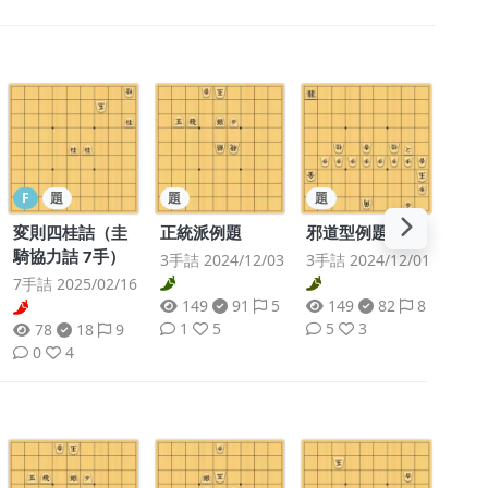
F
題
題
題
変則四桂詰（圭
正統派例題
邪道型例題
騎協力詰 7手）
3手詰 2024/12/03
3手詰 2024/12/01
7手詰 2025/02/16
149
91
5
149
82
8
1
5
5
3
78
18
9
0
4