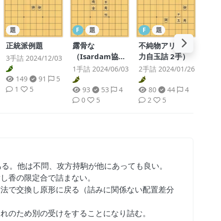
題
F
題
F
題
正統派例題
露骨な
不純物アリ（協
（Isardam協力
力自玉詰 2手）
3手詰 2024/12/03
詰 1手）
1手詰 2024/06/03
2手詰 2024/01/26
149
91
5
1
5
93
53
4
80
44
4
0
5
2
5
ある。他は不問、攻方持駒が他にあっても良い。
対し香の限定合で詰まない。
方法で交換し原形に戻る（詰みに関係ない配置差分
切れのため別の受けをすることになり詰む。