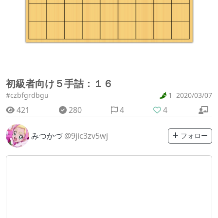
初級者向け５手詰：１６
#czbfgrdbgu
1
2020/03/07
421
280
4
4
みつかづ
@9jic3zv5wj
フォロー