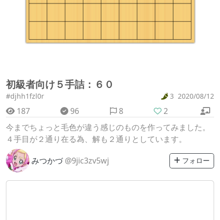
初級者向け５手詰：６０
#djhh1fzl0r
3
2020/08/12
187
96
8
2
今までちょっと毛色が違う感じのものを作ってみました。
４手目が２通り在る為、解も２通りとしています。
みつかづ
@9jic3zv5wj
フォロー