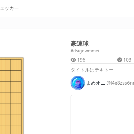
ェッカー
豪速球
#dsigdwmmei
196
103
タイトルはテキトー
まめオニ
@l4e8zss6n