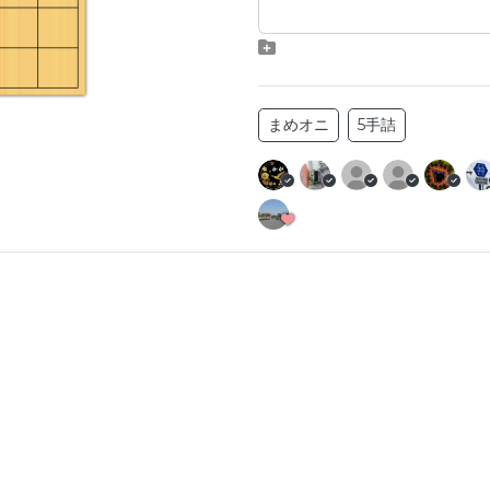
まめオニ
5手詰